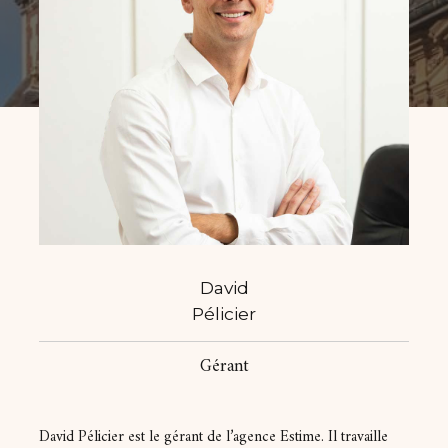
Budget
Budget
Surface
Surface
Pièces
Pièces
Référence
David
AFFINER LES CRITÈRES
Pélicier
TERRASSE
PARKING
PISCINE
Gérant
FILTRER PAR
David Pélicier est le gérant de l’agence Estime. Il travaille