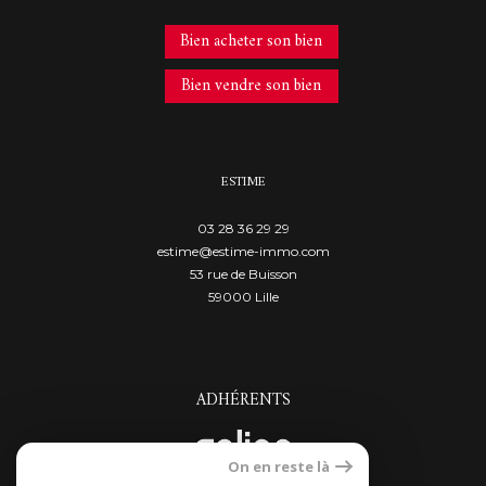
Bien acheter son bien
Bien vendre son bien
ESTIME
03 28 36 29 29
estime@estime-immo.com
53 rue de Buisson
59000
lille
ADHÉRENTS
On en reste là