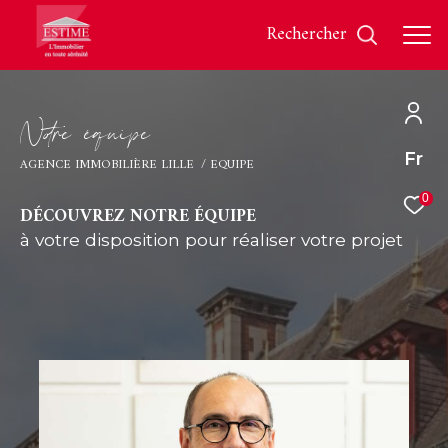
rechercher
N
o
r
e
é
q
u
i
p
e
Fr
Effectuer une recherche
AGENCE IMMOBILIÈRE LILLE
EQUIPE
et trouver le bien qui correspond à vos critères
0
DÉCOUVREZ NOTRE ÉQUIPE
à votre disposition pour réaliser votre projet
Type
d'offre
Vente
Type
de
Type de bien
bien
Ville