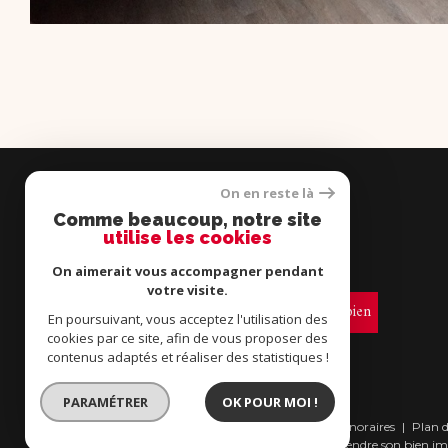
On en reste là
Comme beaucoup, notre site
utilise les cookies
TÉLÉCHARGEZ NOS GUIDES COMPLETS.
On aimerait vous accompagner pendant
votre visite.
Bien acheter son bien
Bien vendre son bien
En poursuivant, vous acceptez l'utilisation des
cookies par ce site, afin de vous proposer des
contenus adaptés et réaliser des statistiques !
PARAMÉTRER
OK POUR MOI !
© 2026 | Tous droits réservés | Traduction
Nos honoraires
Plan d
powered by Google |
Bien vendre son bien i