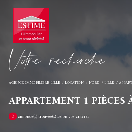
V
o
r
e
r
e
c
e
c
e
AGENCE IMMOBILIÈRE LILLE
LOCATION
NORD
LILLE
APPAR
APPARTEMENT 1 PIÈCES 
annonce(s) trouvée(s) selon vos critères
2