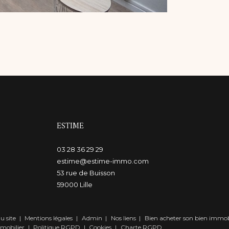
ESTIME
03 28 36 29 29
estime@estime-immo.com
53 rue de Buisson
59000
lille
u site
Mentions légales
Admin
Nos liens
Bien acheter son bien immob
mmobilier
Politique RGPD
Cookies
Charte RGPD