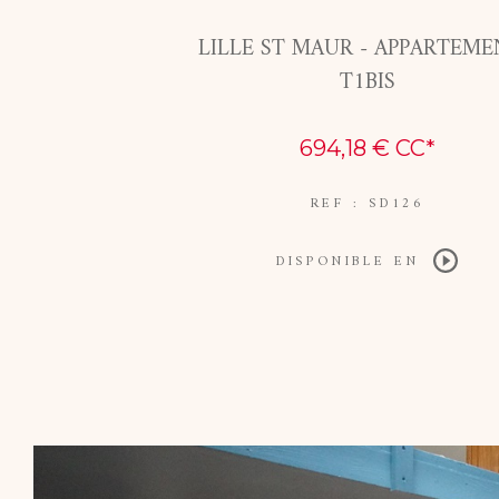
LILLE ST MAUR - APPARTEME
T1BIS
694,18 €
CC*
REF : SD126
DISPONIBLE EN