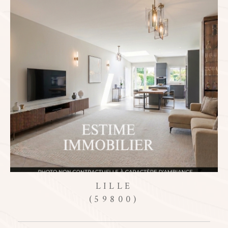
critères
LILLE
R
(59800)