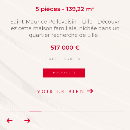
pièces - 139,22 m²
4 pièc
e Pellevoisin – Lille - Découvr
EXCLUSIVITÉ – Be
son familiale, nichée dans un
te charmante mai
ier recherché de Lille....
ace habitable d
517 000 €
2
REF : 7501 S
R
NOUVEAUTÉ
PR
OIR LE BIEN
VOIR