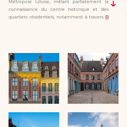
Métropole Lilloise, mêlant parfaitement la
connaissance du centre historique et des
quartiers résidentiels, notamment à travers
l’i
mmobilier à Euralille
et
l’immobilier aux Bois-
Blancs
. Avec une approche de proximité et
une compréhension fine des spécificités
locales, nous accompagnons chaque client
avec professionnalisme et rigueur.
Transaction : vendre ou
acheter avec Estime
Qu’il s’agisse de vendre votre bien ou de
trouver le logement idéal, nous vous guidons
à chaque étape. Notre portefeuille varié inclut
des maisons familiales, des appartements T1 à
T4, et des studios, tous soigneusement