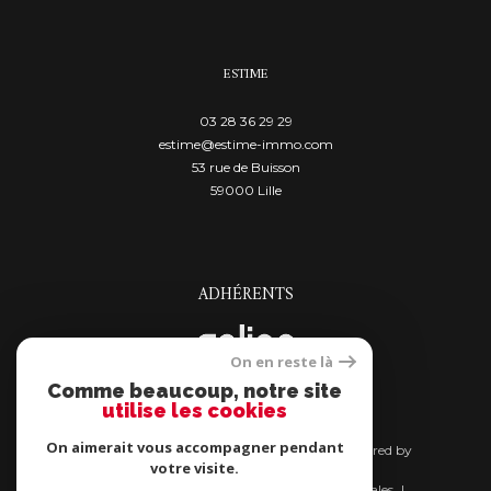
ESTIME
03 28 36 29 29
estime@estime-immo.com
53 rue de Buisson
59000
lille
ADHÉRENTS
On en reste là
Comme beaucoup, notre site
utilise les cookies
On aimerait vous accompagner pendant
© 2026 | Tous droits réservés | Traduction powered by
votre visite.
Google |
Nos honoraires
Plan du site
Mentions légales