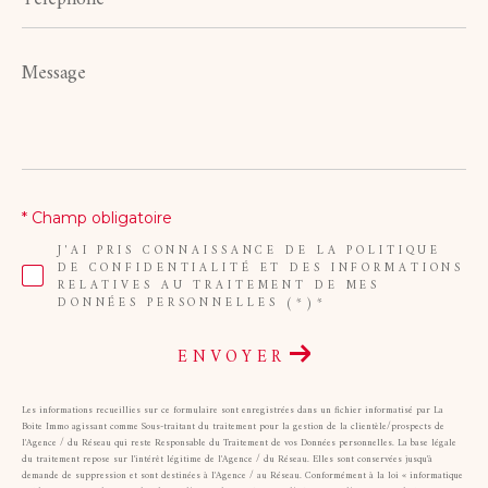
Message
*
* Champ obligatoire
J'AI PRIS CONNAISSANCE DE LA POLITIQUE
DE CONFIDENTIALITÉ ET DES INFORMATIONS
RELATIVES AU TRAITEMENT DE MES
DONNÉES PERSONNELLES (*)*
ENVOYER
Les informations recueillies sur ce formulaire sont enregistrées dans un fichier informatisé par La
Boite Immo agissant comme Sous-traitant du traitement pour la gestion de la clientèle/prospects de
l'Agence / du Réseau qui reste Responsable du Traitement de vos Données personnelles. La base légale
du traitement repose sur l'intérêt légitime de l'Agence / du Réseau. Elles sont conservées jusqu'à
demande de suppression et sont destinées à l'Agence / au Réseau. Conformément à la loi « informatique