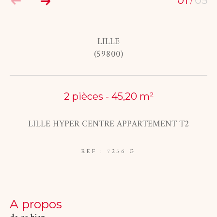
01
05
/
COUPS DE COEUR
EXCLUSIVITÉS
LILLE
(59800)
NOUVEAUTÉS
RECHERCHER
2 pièces - 45,20 m²
LILLE HYPER CENTRE APPARTEMENT T2
REF : 7256 G
a propos