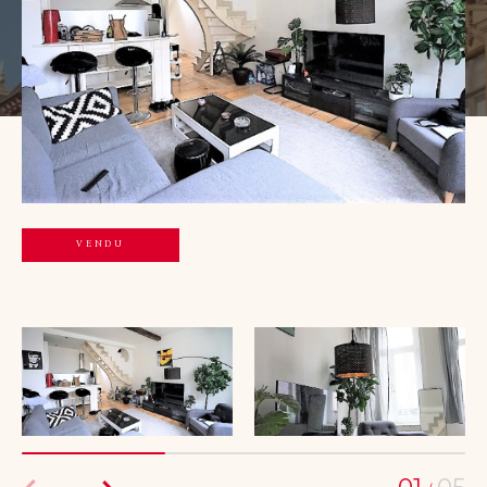
Budget
Budget
Surface
Surface
Pièces
Pièces
Référence
VENDU
AFFINER LES CRITÈRES
TERRASSE
PARKING
PISCINE
FILTRER PAR