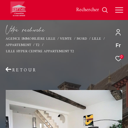
rechercher
V
o
r
e
r
e
c
e
c
e
AGENCE IMMOBILIÈRE LILLE
VENTE
NORD
LILLE
APPARTEMENT
T2
Fr
Effectuer une recherche
LILLE HYPER CENTRE APPARTEMENT T2
et trouver le bien qui correspond à vos critères
0
RETOUR
Type
d'offre
Vente
Type
de
Type de bien
bien
Ville