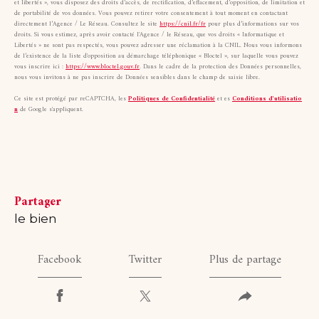
et libertés », vous disposez des droits d’accès, de rectification, d’effacement, d’opposition, de limitation et
de portabilité de vos données. Vous pouvez retirer votre consentement à tout moment en contactant
directement l’Agence / Le Réseau. Consultez le site
https://cnil.fr/fr
pour plus d’informations sur vos
droits. Si vous estimez, après avoir contacté l'Agence / le Réseau, que vos droits « Informatique et
Libertés » ne sont pas respectés, vous pouvez adresser une réclamation à la CNIL. Nous vous informons
de l’existence de la liste d'opposition au démarchage téléphonique « Bloctel », sur laquelle vous pouvez
vous inscrire ici :
https://www.bloctel.gouv.fr
. Dans le cadre de la protection des Données personnelles,
nous vous invitons à ne pas inscrire de Données sensibles dans le champ de saisie libre.
Ce site est protégé par reCAPTCHA, les
Politiques de Confidentialité
et es
Conditions d'utilisatio
n
de Google s'appliquent.
partager
le bien
Facebook
Twitter
Plus de partage