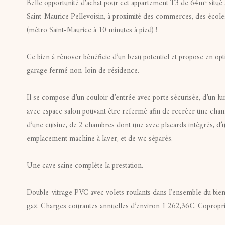
Belle opportunité d'achat pour cet appartement T3 de 64m² situé 
Saint-Maurice Pellevoisin, à proximité des commerces, des écoles
(métro Saint-Maurice à 10 minutes à pied) !
Ce bien à rénover bénéficie d’un beau potentiel et propose en opti
garage fermé non-loin de résidence.
Il se compose d’un couloir d’entrée avec porte sécurisée, d’un l
avec espace salon pouvant être refermé afin de recréer une cha
d’une cuisine, de 2 chambres dont une avec placards intégrés, d’
emplacement machine à laver, et de wc séparés.
Une cave saine complète la prestation.
Double-vitrage PVC avec volets roulants dans l’ensemble du bien.
gaz. Charges courantes annuelles d’environ 1 262,36€. Coproprié