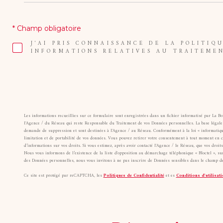
* Champ obligatoire
J'AI PRIS CONNAISSANCE DE LA POLITIQ
INFORMATIONS RELATIVES AU TRAITEME
Les informations recueillies sur ce formulaire sont enregistrées dans un fichier informatisé par La B
l'Agence / du Réseau qui reste Responsable du Traitement de vos Données personnelles. La base légale d
demande de suppression et sont destinées à l'Agence / au Réseau. Conformément à la loi « informatique et
limitation et de portabilité de vos données. Vous pouvez retirer votre consentement à tout moment en 
d’informations sur vos droits. Si vous estimez, après avoir contacté l'Agence / le Réseau, que vos droi
Nous vous informons de l’existence de la liste d'opposition au démarchage téléphonique « Bloctel », sur
des Données personnelles, nous vous invitons à ne pas inscrire de Données sensibles dans le champ de 
Ce site est protégé par reCAPTCHA, les
Politiques de Confidentialité
et es
Conditions d'utilisati