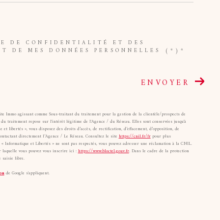
UE DE CONFIDENTIALITÉ ET DES
NT DE MES DONNÉES PERSONNELLES (*)*
ENVOYER
oite Immo agissant comme Sous-traitant du traitement pour la gestion de la clientèle/prospects de
u traitement repose sur l'intérêt légitime de l'Agence / du Réseau. Elles sont conservées jusqu'à
 libertés », vous disposez des droits d’accès, de rectification, d’effacement, d’opposition, de
contactant directement l’Agence / Le Réseau. Consultez le site
https://cnil.fr/fr
pour plus
ts « Informatique et Libertés » ne sont pas respectés, vous pouvez adresser une réclamation à la CNIL.
 laquelle vous pouvez vous inscrire ici :
https://www.bloctel.gouv.fr
. Dans le cadre de la protection
saisie libre.
on
de Google s'appliquent.