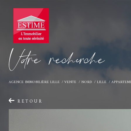
V
o
r
e
r
e
c
e
c
e
AGENCE IMMOBILIÈRE LILLE
VENTE
NORD
LILLE
APPARTEM
RETOUR