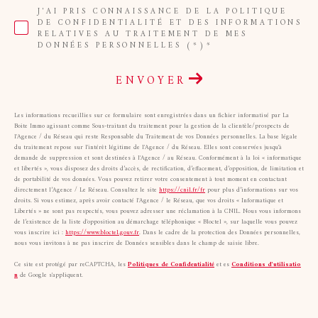
J'AI PRIS CONNAISSANCE DE LA POLITIQUE
DE CONFIDENTIALITÉ ET DES INFORMATIONS
RELATIVES AU TRAITEMENT DE MES
DONNÉES PERSONNELLES (*)*
ENVOYER
Les informations recueillies sur ce formulaire sont enregistrées dans un fichier informatisé par La
Boite Immo agissant comme Sous-traitant du traitement pour la gestion de la clientèle/prospects de
l'Agence / du Réseau qui reste Responsable du Traitement de vos Données personnelles. La base légale
du traitement repose sur l'intérêt légitime de l'Agence / du Réseau. Elles sont conservées jusqu'à
demande de suppression et sont destinées à l'Agence / au Réseau. Conformément à la loi « informatique
et libertés », vous disposez des droits d’accès, de rectification, d’effacement, d’opposition, de limitation et
de portabilité de vos données. Vous pouvez retirer votre consentement à tout moment en contactant
directement l’Agence / Le Réseau. Consultez le site
https://cnil.fr/fr
pour plus d’informations sur vos
droits. Si vous estimez, après avoir contacté l'Agence / le Réseau, que vos droits « Informatique et
Libertés » ne sont pas respectés, vous pouvez adresser une réclamation à la CNIL. Nous vous informons
de l’existence de la liste d'opposition au démarchage téléphonique « Bloctel », sur laquelle vous pouvez
vous inscrire ici :
https://www.bloctel.gouv.fr
. Dans le cadre de la protection des Données personnelles,
nous vous invitons à ne pas inscrire de Données sensibles dans le champ de saisie libre.
Ce site est protégé par reCAPTCHA, les
Politiques de Confidentialité
et es
Conditions d'utilisatio
n
de Google s'appliquent.