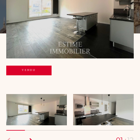
Budget
Budget
Surface
Surface
Pièces
Pièces
Référence
VENDU
AFFINER LES CRITÈRES
TERRASSE
PARKING
PISCINE
FILTRER PAR