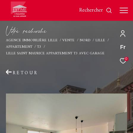
rechercher
V
o
r
e
r
e
c
e
c
e
AGENCE IMMOBILIÈRE LILLE
VENTE
NORD
LILLE
APPARTEMENT
T3
Fr
Effectuer une recherche
LILLE SAINT MAURICE APPARTEMENT T3 AVEC GARAGE
et trouver le bien qui correspond à vos critères
0
RETOUR
Type
d'offre
Vente
Type
de
Type de bien
bien
Ville