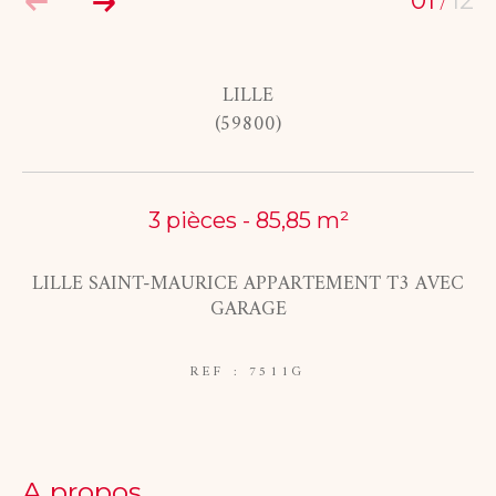
01
12
/
COUPS DE COEUR
EXCLUSIVITÉS
LILLE
(59800)
NOUVEAUTÉS
RECHERCHER
3 pièces - 85,85 m²
LILLE SAINT-MAURICE APPARTEMENT T3 AVEC
GARAGE
REF : 7511G
a propos