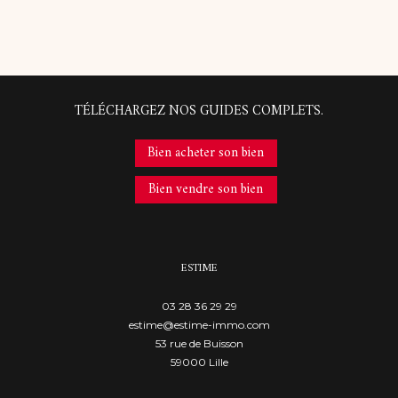
TÉLÉCHARGEZ NOS GUIDES COMPLETS.
Bien acheter son bien
Bien vendre son bien
ESTIME
03 28 36 29 29
estime@estime-immo.com
53 rue de Buisson
59000
lille