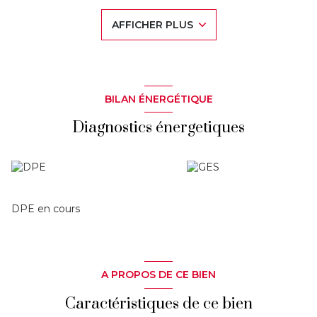
refaite en 2016 avec douche et vasque – wc séparés
(changé en 2020) - Cave saine - Double-vitrage avec volets
AFFICHER PLUS
roulants électriques tout récents dans l’ensemble du bien –
Charges courantes annuelles 2 065€ (chauffage gaz
collectif avec répartiteurs individuels, eau chaude et froide,
entretien des parties communes, concierge) – 115 lots -
Rafraîchissements à prévoir mais joli potentiel sur cet
appartement très bien situé à proximité des petits
BILAN ÉNERGÉTIQUE
commerces, du tramway, du bus et des écoles ! – Prix de
vente honoraires inclus à charge de l’acquéreur : 6% TTC
Diagnostics énergetiques
(prix 180 000€ hors honoraires) –
www.estime-immo.com
Les informations sur les risques auxquels ce bien est
exposé sont disponibles sur le site
Géorisques
DPE en cours
A PROPOS DE CE BIEN
Caractéristiques de ce bien