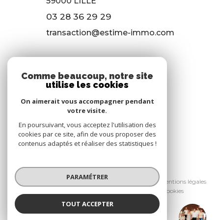
59000
LILLE
03 28 36 29 29
transaction@estime-immo.com
118 RUE DU 8 MAI 1945
Comme beaucoup, notre site
59650 VILLENEUVE D’ASCQ
utilise les cookies
03 28 36 29 29
On aimerait vous accompagner pendant
votre visite.
gestion@estime-immo.com
En poursuivant, vous acceptez l'utilisation des
cookies par ce site, afin de vous proposer des
contenus adaptés et réaliser des statistiques !
© 2026 | Tous droits réservés
PARAMÉTRER
Nos honoraires
Nos partenaires
Mentions légales
Admin
Politique RGPD
Cookies
TOUT ACCEPTER
Réalisé par :
Estime