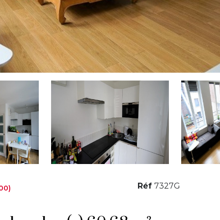
Réf
7327G
00)