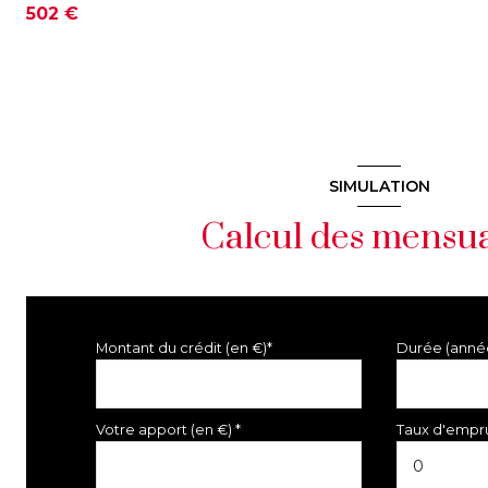
502 €
SIMULATION
Calcul des mensua
Montant du crédit (en €)*
Durée (anné
Votre apport (en €) *
Taux d'empru