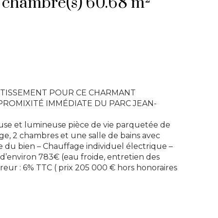
Appartement 3 pièce(s) 2 chambre(s) 60.68 m²
ESTISSEMENT POUR CE CHARMANT
PROMIXITÉ IMMÉDIATE DU PARC JEAN-
euse et lumineuse pièce de vie parquetée de
age, 2 chambres et une salle de bains avec
 du bien – Chauffage individuel électrique –
d’environ 783€ (eau froide, entretien des
eur : 6% TTC ( prix 205 000 € hors honoraires