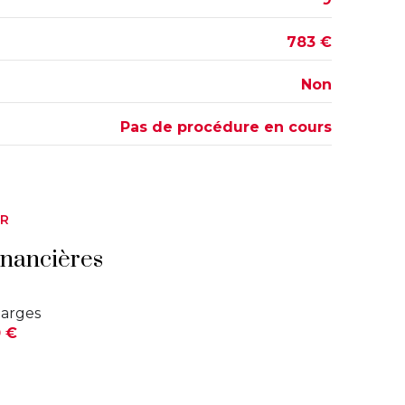
783 €
Non
Pas de procédure en cours
ER
inancières
arges
 €