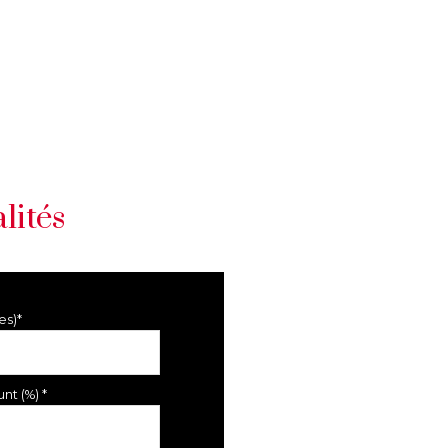
lités
es)*
nt (%) *