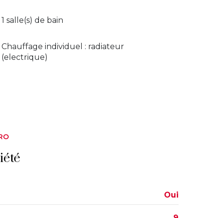
1 salle(s) de bain
Chauffage individuel : radiateur
(electrique)
RO
iété
Oui
9