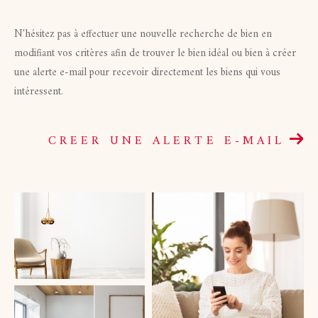
Budget
Budget
N'hésitez pas à effectuer une nouvelle recherche de bien en
modifiant vos critères afin de trouver le bien idéal ou bien à créer
Surface
une alerte e-mail pour recevoir directement les biens qui vous
Surface
intéressent.
Pièces
Pièces
CREER UNE ALERTE E-MAIL
Référence
AFFINER LES CRITÈRES
TERRASSE
PARKING
PISCINE
FILTRER PAR