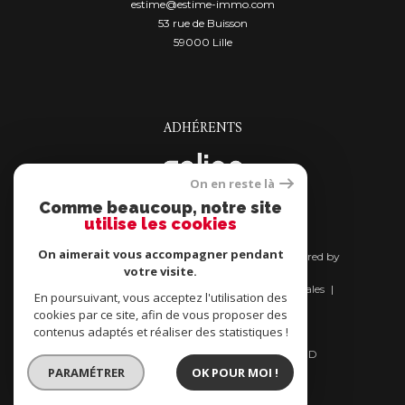
estime@estime-immo.com
53 rue de Buisson
59000
lille
ADHÉRENTS
On en reste là
Comme beaucoup, notre site
utilise les cookies
On aimerait vous accompagner pendant
© 2026 | Tous droits réservés | Traduction powered by
votre visite.
Google |
Nos honoraires
Plan du site
Mentions légales
En poursuivant, vous acceptez l'utilisation des
Admin
Nos liens
cookies par ce site, afin de vous proposer des
Bien acheter son bien immobilier
contenus adaptés et réaliser des statistiques !
Bien vendre son bien immobilier
Politique RGPD
Cookies
Charte RGPD
PARAMÉTRER
OK POUR MOI !