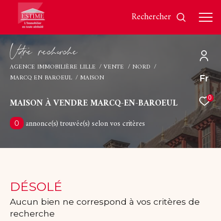
rechercher
V
o
r
e
r
e
c
e
c
e
AGENCE IMMOBILIÈRE LILLE
VENTE
NORD
MARCQ EN BAROEUL
MAISON
Fr
Effectuer une recherche
et trouver le bien qui correspond à vos critères
0
MAISON À VENDRE MARCQ-EN-BAROEUL
annonce(s) trouvée(s) selon vos critères
0
Type
d'offre
Vente
Type
de
Type de bien
bien
DÉSOLÉ
Ville
Aucun bien ne correspond à vos critères de
recherche