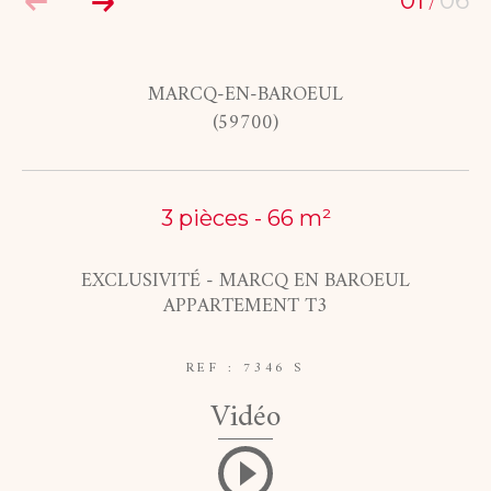
01
06
/
COUPS DE COEUR
EXCLUSIVITÉS
MARCQ-EN-BAROEUL
(59700)
NOUVEAUTÉS
RECHERCHER
3 pièces - 66 m²
EXCLUSIVITÉ - MARCQ EN BAROEUL
APPARTEMENT T3
REF : 7346 S
Vidéo