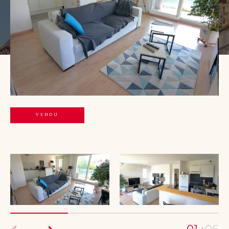
Budget
Budget
Surface
Surface
Pièces
Pièces
Référence
VENDU
AFFINER LES CRITÈRES
TERRASSE
PARKING
PISCINE
FILTRER PAR