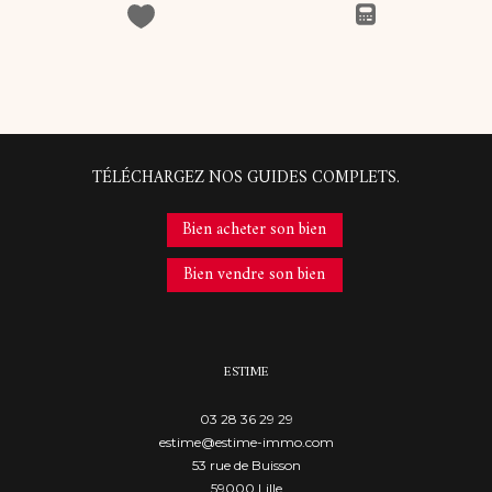
TÉLÉCHARGEZ NOS GUIDES COMPLETS.
Bien acheter son bien
Bien vendre son bien
ESTIME
03 28 36 29 29
estime@estime-immo.com
53 rue de Buisson
59000
lille