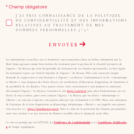
* Champ obligatoire
J'AI PRIS CONNAISSANCE DE LA POLITIQUE
DE CONFIDENTIALITÉ ET DES INFORMATIONS
RELATIVES AU TRAITEMENT DE MES
DONNÉES PERSONNELLES (*)*
ENVOYER
Les informations recueillies sur ce formulaire sont enregistrées dans un fichier informatisé par La
Boite Immo agissant comme Sous-traitant du traitement pour la gestion de la clientèle/prospects de
l'Agence / du Réseau qui reste Responsable du Traitement de vos Données personnelles. La base légale
du traitement repose sur l'intérêt légitime de l'Agence / du Réseau. Elles sont conservées jusqu'à
demande de suppression et sont destinées à l'Agence / au Réseau. Conformément à la loi « informatique
et libertés », vous disposez des droits d’accès, de rectification, d’effacement, d’opposition, de limitation et
de portabilité de vos données. Vous pouvez retirer votre consentement à tout moment en contactant
directement l’Agence / Le Réseau. Consultez le site
https://cnil.fr/fr
pour plus d’informations sur vos
droits. Si vous estimez, après avoir contacté l'Agence / le Réseau, que vos droits « Informatique et
Libertés » ne sont pas respectés, vous pouvez adresser une réclamation à la CNIL. Nous vous informons
de l’existence de la liste d'opposition au démarchage téléphonique « Bloctel », sur laquelle vous pouvez
vous inscrire ici :
https://www.bloctel.gouv.fr
. Dans le cadre de la protection des Données personnelles,
nous vous invitons à ne pas inscrire de Données sensibles dans le champ de saisie libre.
Ce site est protégé par reCAPTCHA, les
Politiques de Confidentialité
et es
Conditions d'utilisatio
n
de Google s'appliquent.