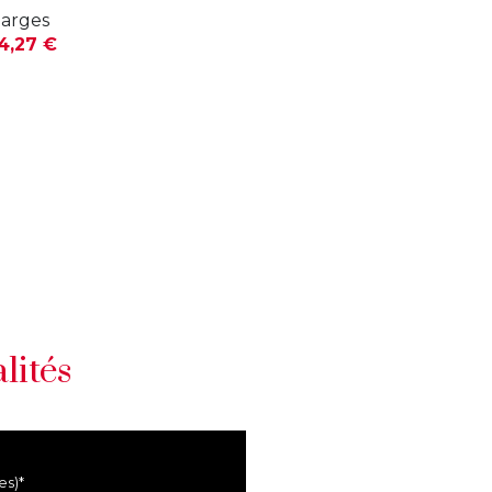
arges
4,27 €
lités
es)*