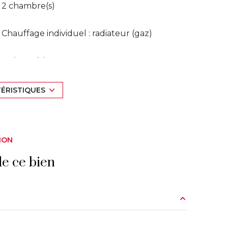
2 chambre(s)
Chauffage individuel : radiateur (gaz)
2 niveau(x)
2 étage(s)
TÉRISTIQUES
cave
ION
interphone
e ce bien
9.07 m²