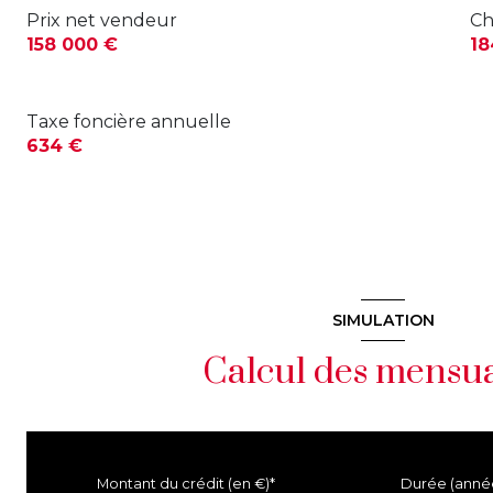
Prix net vendeur
Ch
158 000 €
18
Taxe foncière annuelle
634 €
SIMULATION
Calcul des mensua
Montant du crédit (en €)*
Durée (anné