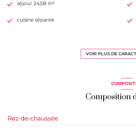
séjour 24,58 m²
cuisine séparée
exposition Nord-Est
2ème étage
VOIR PLUS DE CARAC
vue parc
COMPOSIT
balcon
Composition d
Rez-de-chaussée
entrée