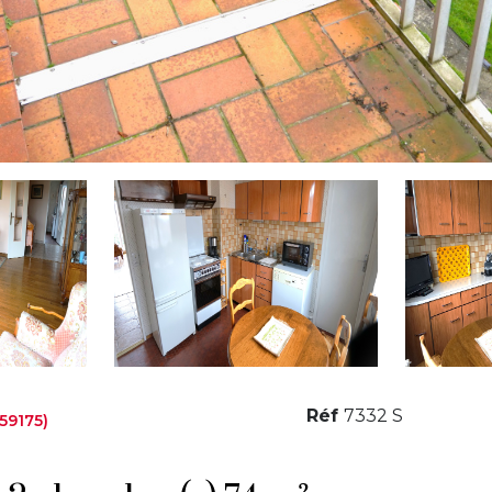
Réf
7332 S
59175)