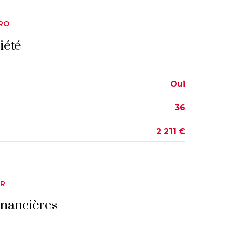
9.32 m²
RO
2.05 m²
iété
9.75 m²
12.91 m²
Oui
4.73 m²
36
24.58 m²
2 211 €
ER
inancières