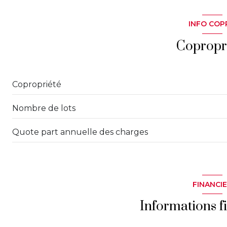
cuisine
INFO COP
cellier
Copropr
chambre
chambre
Copropriété
salle de bain
Nombre de lots
salon/sejour
Quote part annuelle des charges
FINANCI
Informations f