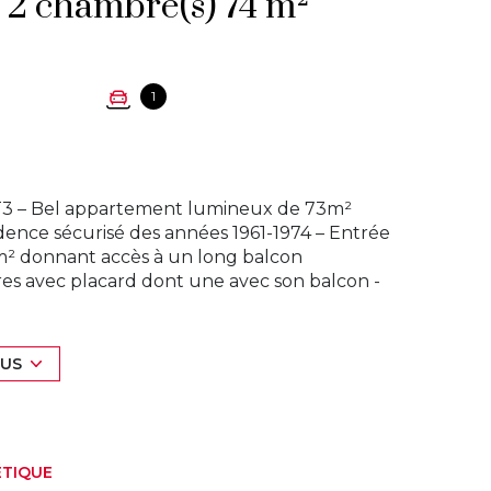
Appartement 3 pièce(s) 2 chambre(s) 74 m²
1
– Bel appartement lumineux de 73m²
dence sécurisé des années 1961-1974 – Entrée
m² donnant accès à un long balcon
s avec placard dont une avec son balcon -
breux rangements et cumulus de 100 litres -
dans le séjour et les chambres – Cave saine –
de 36 lots – Charges courantes annuelles
LUS
u froide, entretien parties communes ) - Pas
déalement situé proche de l'autoroute A1, à
mun – Prix de vente honoraires inclus charge
vidéo de présentation sur notre site :
ÉTIQUE