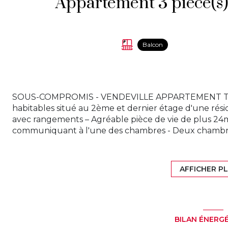
Balcon
SOUS-COMPROMIS - VENDEVILLE APPARTEMENT T3 
habitables situé au 2ème et dernier étage d'une rési
avec rangements – Agréable pièce de vie de plus 24
communiquant à l'une des chambres - Deux chambre
Salle de bains carrelée avec baignoire, vasque, nom
Double vitrage, volets électriques et parquet massif 
Place de parking en sous-sol sécurisé – Copropriété 
AFFICHER P
d’environ 2211 € ( chauffage gaz avec décompteur, ea
d'ascenseur - Beau potentiel pour cet appartement i
deux pas des petits commerces et transports en com
acquéreur 6% TTC ( prix 158 000 € hors honoraires ) - 
BILAN ÉNERG
www.estime-immo.com