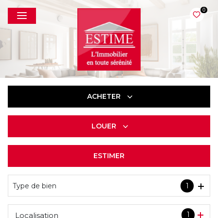
0
ACHETER
LOUER
De l'ancien
ESTIMER
à l'année
Type de bien
1
1
Localisation