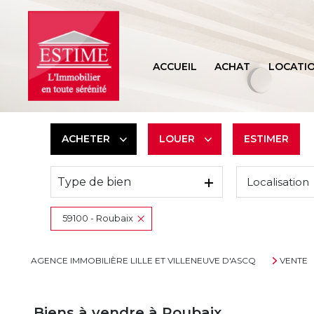
ACCUEIL
ACHAT
LOCATI
ACHETER
LOUER
ESTIMER
Type de bien
Localisation
De l'ancien
à l'année
59100 - Roubaix
AGENCE IMMOBILIÈRE LILLE ET VILLENEUVE D'ASCQ
VENTE
Biens à vendre à Roubaix