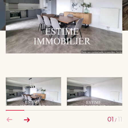
Budget
Budget
Surface
Surface
Pièces
Pièces
Référence
AFFINER LES CRITÈRES
TERRASSE
PARKING
PISCINE
FILTRER PAR
01
11
/