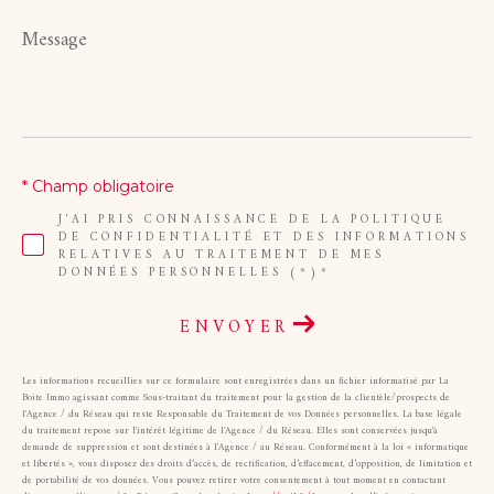
Message
*
* Champ obligatoire
J'AI PRIS CONNAISSANCE DE LA POLITIQUE
DE CONFIDENTIALITÉ ET DES INFORMATIONS
RELATIVES AU TRAITEMENT DE MES
DONNÉES PERSONNELLES (*)*
ENVOYER
Les informations recueillies sur ce formulaire sont enregistrées dans un fichier informatisé par La
Boite Immo agissant comme Sous-traitant du traitement pour la gestion de la clientèle/prospects de
l'Agence / du Réseau qui reste Responsable du Traitement de vos Données personnelles. La base légale
du traitement repose sur l'intérêt légitime de l'Agence / du Réseau. Elles sont conservées jusqu'à
demande de suppression et sont destinées à l'Agence / au Réseau. Conformément à la loi « informatique
et libertés », vous disposez des droits d’accès, de rectification, d’effacement, d’opposition, de limitation et
de portabilité de vos données. Vous pouvez retirer votre consentement à tout moment en contactant