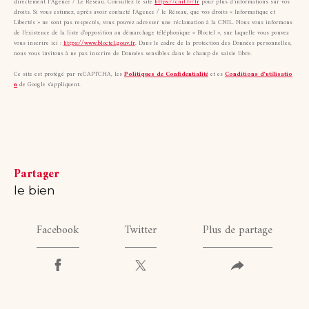
directement l’Agence / Le Réseau. Consultez le site
https://cnil.fr/fr
pour plus d’informations sur vos
droits. Si vous estimez, après avoir contacté l'Agence / le Réseau, que vos droits « Informatique et
Libertés » ne sont pas respectés, vous pouvez adresser une réclamation à la CNIL. Nous vous informons
de l’existence de la liste d'opposition au démarchage téléphonique « Bloctel », sur laquelle vous pouvez
vous inscrire ici :
https://www.bloctel.gouv.fr
. Dans le cadre de la protection des Données personnelles,
nous vous invitons à ne pas inscrire de Données sensibles dans le champ de saisie libre.
Ce site est protégé par reCAPTCHA, les
Politiques de Confidentialité
et es
Conditions d'utilisatio
n
de Google s'appliquent.
partager
le bien
Facebook
Twitter
Plus de partage