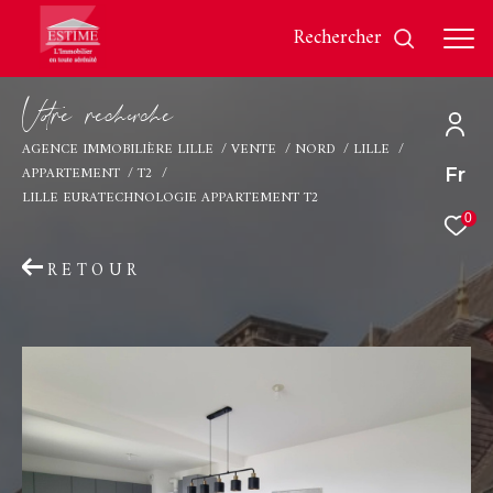
rechercher
V
o
r
e
r
e
c
e
c
e
AGENCE IMMOBILIÈRE LILLE
VENTE
NORD
LILLE
APPARTEMENT
T2
Fr
Effectuer une recherche
LILLE EURATECHNOLOGIE APPARTEMENT T2
et trouver le bien qui correspond à vos critères
0
RETOUR
Type
d'offre
Vente
Type
de
Type de bien
bien
Ville