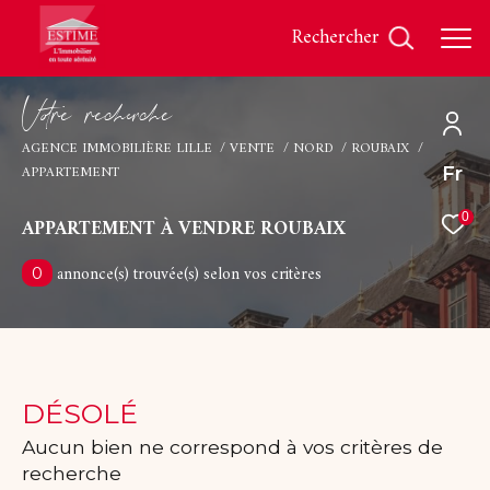
rechercher
V
o
r
e
r
e
c
e
c
e
AGENCE IMMOBILIÈRE LILLE
VENTE
NORD
ROUBAIX
APPARTEMENT
Fr
Effectuer une recherche
et trouver le bien qui correspond à vos critères
0
APPARTEMENT À VENDRE ROUBAIX
annonce(s) trouvée(s) selon vos critères
0
Type
d'offre
Vente
Type
de
Type de bien
bien
DÉSOLÉ
Ville
Aucun bien ne correspond à vos critères de
recherche