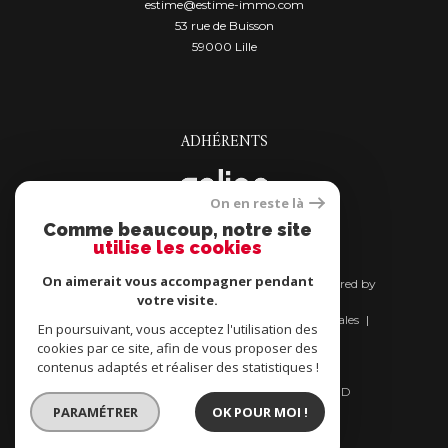
estime@estime-immo.com
53 rue de Buisson
59000
lille
ADHÉRENTS
On en reste là
Comme beaucoup, notre site
utilise les cookies
On aimerait vous accompagner pendant
© 2026 | Tous droits réservés | Traduction powered by
votre visite.
Google |
Nos honoraires
Plan du site
Mentions légales
En poursuivant, vous acceptez l'utilisation des
Admin
Nos liens
cookies par ce site, afin de vous proposer des
Bien acheter son bien immobilier
contenus adaptés et réaliser des statistiques !
Bien vendre son bien immobilier
Politique RGPD
Cookies
Charte RGPD
PARAMÉTRER
OK POUR MOI !