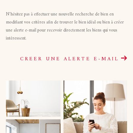
Budget
Budget
N'hésitez pas à effectuer une nouvelle recherche de bien en
modifiant vos critères afin de trouver le bien idéal ou bien à créer
Surface
une alerte e-mail pour recevoir directement les biens qui vous
Surface
intéressent.
Pièces
Pièces
CREER UNE ALERTE E-MAIL
Référence
AFFINER LES CRITÈRES
TERRASSE
PARKING
PISCINE
FILTRER PAR